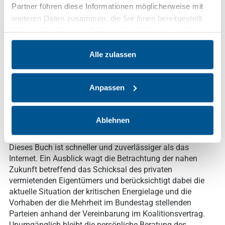
von Fachanwälten für Miet- und
Partner führen diese Informationen möglicherweise mit
Wohnungseigentumsrecht formuliert der Autor das
weiteren Daten zusammen, die Sie ihnen bereitgestellt
Angebot auf eine umfassende, aber dennoch kurz
haben oder die sie im Rahmen Ihrer Nutzung der Dienste
gehaltene Darstellung und Antworten auf das Mietrecht.
gesammelt haben.
Dabei wird der Rechtsprechung des Bundesgerichtshofs
Alle zulassen
eine besondere Beachtung eingeräumt; auf die Darstellung
unterschiedlicher Ansichten in der Literatur wird
konsequent verzichtet. In 20 Abschnitten wird das
Anpassen
Wohnraummietrecht systematisch und verständlich
dargestellt. Von Abmahnung bis Zurückbehaltungsrechte
finden alle den Vermieter täglich beschäftigenden Themen
Ablehnen
Erwähnung. Am Ende eines jeden Abschnitts findet sich
für den schnellen Überblick eine kurze Zusammenfassung.
Dieses Buch ist schneller und zuverlässiger als das
Internet. Ein Ausblick wagt die Betrachtung der nahen
Zukunft betreffend das Schicksal des privaten
vermietenden Eigentümers und berücksichtigt dabei die
aktuelle Situation der kritischen Energielage und die
Vorhaben der die Mehrheit im Bundestag stellenden
Parteien anhand der Vereinbarung im Koalitionsvertrag.
Unumgänglich bleibt die persönliche Beratung des