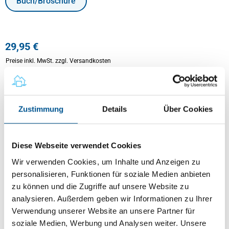
Buch/Broschüre
29,95 €
Preise inkl. MwSt.
zzgl. Versandkosten
Produkt Anzahl: Gib den gewünschten Wert ein oder benutze die Schaltflächen um
In den Warenkorb
Zustimmung
Details
Über Cookies
Sofort verfügbar, Lieferzeit: 2-5 Tage
Diese Webseite verwendet Cookies
Beschreibung
Wir verwenden Cookies, um Inhalte und Anzeigen zu
personalisieren, Funktionen für soziale Medien anbieten
Vermieter, Eigentümer, Verwalter, Rechtsberater und
zu können und die Zugriffe auf unsere Website zu
Rechtsanwälte wollen auf ihre Fragen zuverlässig und
analysieren. Außerdem geben wir Informationen zu Ihrer
schnell Antworten erhalten. Aus der über 25-jährigen
Erfahrung als Berater in einem Berliner Ortsverein von
Verwendung unserer Website an unsere Partner für
Haus & Grund und Referent in der Aus- und Fortbildung
soziale Medien, Werbung und Analysen weiter. Unsere