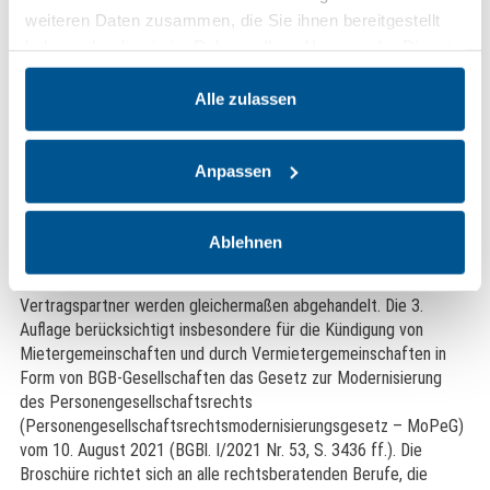
sich, die zu seinem Haushalt gehörenden Personen oder für
weiteren Daten zusammen, die Sie ihnen bereitgestellt
Familienangehörige benötigt. Wegen des hoch angesiedelten
haben oder die sie im Rahmen Ihrer Nutzung der Dienste
sozialen Schutzes des Mieters im Bereich der Wohnungsmiete
gesammelt haben.
haben Gesetzgebung und Rechtsprechung hohe formelle und
Alle zulassen
sachliche Anforderungen an eine wirksame
Eigenbedarfskündigung des Vermieters geschaffen. Hier setzt
die Broschüre an. Sie vermittelt das notwendige Fachwissen für
Anpassen
eine wirksame Erklärung einer Kündigung des Vermieters wegen
Eigenbedarfs sowie die notwendigen Kenntnisse zu ihrer
Durchsetzung, bietet aber gleichzeitig die Möglichkeit zu einer
Ablehnen
eingehenden Überprüfung vorbereiteter oder abgegebener
Eigenbedarfskündigungen. Positionen beider beteiligter
Vertragspartner werden gleichermaßen abgehandelt. Die 3.
Auflage berücksichtigt insbesondere für die Kündigung von
Mietergemeinschaften und durch Vermietergemeinschaften in
Form von BGB-Gesellschaften das Gesetz zur Modernisierung
des Personengesellschaftsrechts
(Personengesellschaftsrechtsmodernisierungsgesetz – MoPeG)
vom 10. August 2021 (BGBl. I/2021 Nr. 53, S. 3436 ff.). Die
Broschüre richtet sich an alle rechtsberatenden Berufe, die