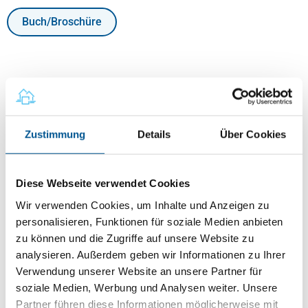
Buch/Broschüre
14,95 €
Preise inkl. MwSt.
zzgl. Versandkosten
Produkt Anzahl: Gib den gewünschten Wert ein oder benutze die Schaltflächen um
Zustimmung
Details
Über Cookies
In den Warenkorb
Diese Webseite verwendet Cookies
Sofort verfügbar, Lieferzeit: 2-5 Tage
Wir verwenden Cookies, um Inhalte und Anzeigen zu
personalisieren, Funktionen für soziale Medien anbieten
Beschreibung
zu können und die Zugriffe auf unsere Website zu
analysieren. Außerdem geben wir Informationen zu Ihrer
Der Eigenbedarf des Vermieters stellt die in der Praxis mit
Verwendung unserer Website an unsere Partner für
Abstand am häufigsten vorkommende Art der fristgerechten
soziale Medien, Werbung und Analysen weiter. Unsere
Vermieterkündigung dar. Nach dem gesetzlichen Wortlaut kann
der Vermieter kündigen, wenn er die vermietete Wohnung für
Partner führen diese Informationen möglicherweise mit