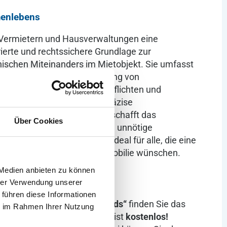
enlebens
 Vermietern und Hausverwaltungen eine
urierte und rechtssichere Grundlage zur
ischen Miteinanders im Mietobjekt. Sie umfasst
te wie Ruhezeiten, die Nutzung von
icherheit sowie Reinigungspflichten und
tsvolles Wohnklima. Durch präzise
tändliche Verhaltensregeln schafft das
Über Cookies
 alle Mietparteien und hilft, unnötige
ten effektiv zu vermeiden. Ideal für alle, die eine
ndliche Ordnung für ihre Immobilie wünschen.
 Medien anbieten zu können
hrer Verwendung unserer
 führen diese Informationen
ownload:
Im Reiter
„Downloads“
finden Sie das
ie im Rahmen Ihrer Nutzung
erunterladen. Der Download ist
kostenlos!