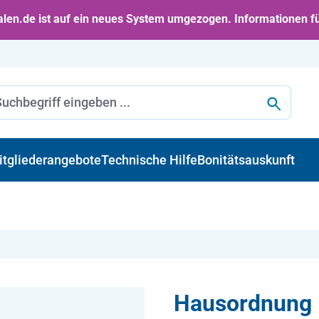
en.de ist auf ein neues System umgezogen. Informationen f
itgliederangebote
Technische Hilfe
Bonitätsauskunft
Hausordnung