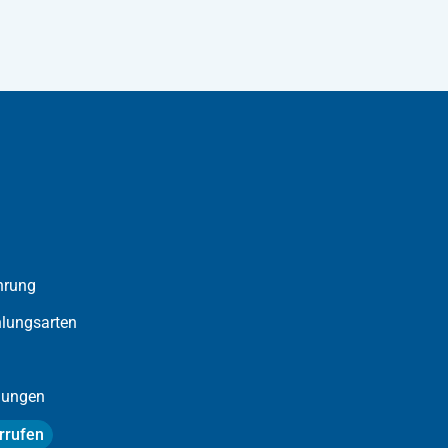
hrung
lungsarten
llungen
rrufen