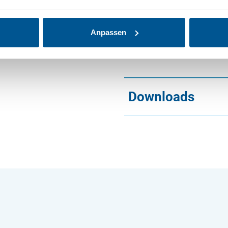
Gedruckte Produkte
Mietspiegel auch al
(zzgl. Versand). Wäh
Anpassen
Produkte“.
Downloads