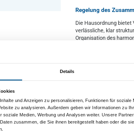
Regelung des Zusamm
Die Hausordnung bietet
verlässliche, klar strukt
Organisation des harmon
alle wesentlichen Aspek
Gemeinschaftsflächen, S
unterstützt ein rücksich
Formulierungen und vers
Details
Dokument Transparenz für
Nachbarschaftsstreitigkei
professionelle und verbi
Cookies
nhalte und Anzeigen zu personalisieren, Funktionen für soziale
Verfügbare Varianten
Website zu analysieren. Außerdem geben wir Informationen zu I
r soziale Medien, Werbung und Analysen weiter. Unsere Partner
Kostenloser PDF-D
 Daten zusammen, die Sie ihnen bereitgestellt haben oder die s
PDF zum direkten H
n.