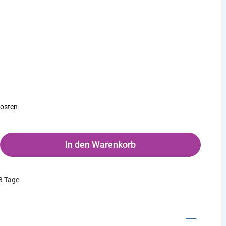
kosten
ten Wert ein oder benutze die Schaltflächen um die Anzahl zu erhöhen o
In den Warenkorb
-3 Tage