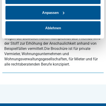
Sicherungsbedürfnis des Vermieters wird das Interesse
des Mieters an einer insolvenzfesten Anlage "seiner"
Mietkaution sowie an einem Ausschluss von Pfandrechten
Anpassen
Dritter schon durch den Gesetzgeber besonders betont.
Denn auch nach dem Sicherungszweck der Kaution soll
der Mieter bei Ende des Mietverhältnisses unverbrauchte,
Ablehnen
also nicht verrechnete Kautionsteile zurückerhalten.
Wegen der bisweilen hohen Komplexität des Themas wird
der Stoff zur Erhöhung der Anschaulichkeit anhand von
Beispielfällen vermittelt.Die Broschüre ist für private
Vermieter, Wohnungsunternehmen und
Wohnungsverwaltungsgesellschaften, für Mieter und für
alle rechtsberatenden Berufe konzipiert.