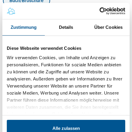
Buch/Broschüre
11,95 €
Zustimmung
Details
Über Cookies
Preise inkl. MwSt.
zzgl. Versandkosten
Produkt Anzahl: Gib den gewünschten Wert ein oder benutze die Schaltflächen um
Diese Webseite verwendet Cookies
In den Warenkorb
Wir verwenden Cookies, um Inhalte und Anzeigen zu
personalisieren, Funktionen für soziale Medien anbieten
Sofort verfügbar, Lieferzeit: 2-5 Tage
zu können und die Zugriffe auf unsere Website zu
analysieren. Außerdem geben wir Informationen zu Ihrer
Verwendung unserer Website an unsere Partner für
Beschreibung
soziale Medien, Werbung und Analysen weiter. Unsere
Partner führen diese Informationen möglicherweise mit
Umgangssprachlich als „Kaution“ bezeichnet, trägt die
weiteren Daten zusammen, die Sie ihnen bereitgestellt
Mietsicherheit dem Sicherungsbedürfnis des Vermieters
haben oder die sie im Rahmen Ihrer Nutzung der Dienste
Rechnung, auf eine zusätzliche Haftungsmasse zur
Befriedigung seiner Ansprüche gegen den Mieter aus dem
gesammelt haben.
Mietverhältnis zugreifen zu können. Konträr zum
Alle zulassen