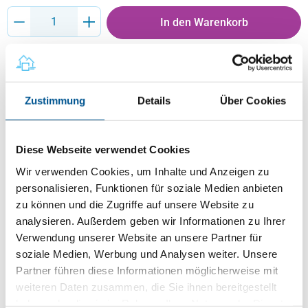
Produkt Anzahl: Gib den gewünschten Wert ein oder benutze die Schaltflächen um
In den Warenkorb
Sofort verfügbar, Lieferzeit: 1-3 Tage
Zustimmung
Details
Über Cookies
Beschreibung
Informationen über potenzielle Mieter
Diese Webseite verwendet Cookies
Die Mieterselbstauskunft bietet Vermietern eine
Wir verwenden Cookies, um Inhalte und Anzeigen zu
strukturierte, übersichtliche und datenschutzkonforme
personalisieren, Funktionen für soziale Medien anbieten
Grundlage, um wichtige Informationen über potenzielle
zu können und die Zugriffe auf unsere Website zu
Mieter einzuholen. Das Formular umfasst alle relevanten
analysieren. Außerdem geben wir Informationen zu Ihrer
Angaben zu persönlichen Daten,
Verwendung unserer Website an unsere Partner für
Einkommensverhältnissen und bisherigen
soziale Medien, Werbung und Analysen weiter. Unsere
Mietverhältnissen und wird regelmäßig an rechtliche
Vorgaben angepasst. Durch klare, präzise Fragen
Partner führen diese Informationen möglicherweise mit
erleichtert es eine fundierte Entscheidungsfindung und
weiteren Daten zusammen, die Sie ihnen bereitgestellt
sorgt für Transparenz auf beiden Seiten. Ideal für
haben oder die sie im Rahmen Ihrer Nutzung der Dienste