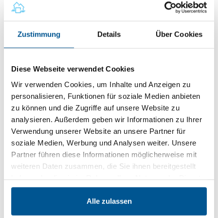
Buch/Broschüre
Zustimmung
Details
Über Cookies
14,95 €
Preise inkl. MwSt.
zzgl. Versandkosten
Diese Webseite verwendet Cookies
Produkt Anzahl: Gib den gewünschten Wert ein oder benutze die Schaltflächen um
Wir verwenden Cookies, um Inhalte und Anzeigen zu
In den Warenkorb
personalisieren, Funktionen für soziale Medien anbieten
zu können und die Zugriffe auf unsere Website zu
Sofort verfügbar, Lieferzeit: 2-5 Tage
analysieren. Außerdem geben wir Informationen zu Ihrer
Verwendung unserer Website an unsere Partner für
soziale Medien, Werbung und Analysen weiter. Unsere
Beschreibung
Partner führen diese Informationen möglicherweise mit
weiteren Daten zusammen, die Sie ihnen bereitgestellt
Die Regierung der Bundesrepublik Deutschland berühmt
haben oder die sie im Rahmen Ihrer Nutzung der Dienste
sich in seiner Begründung zum Gesetzesentwurf der
Mietpreisbremse, dass sie den Vermietern in Deutschland
gesammelt haben.
284,14 Millionen Euro im Jahr vorenthalten wird. Dies ist
Alle zulassen
der hochgerechnete Betrag, der durch die Preiskappung