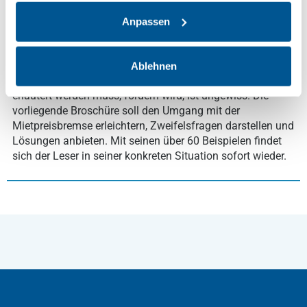
der Mietpreisbremse nicht mehr zwischen den
Mietvertragsparteien beim Neuabschluss eines
Anpassen
Mietvertrages über Wohnraum vereinbart werden darf. Ob
die Mietpreisbremse das Ziel der Begleitmaßnahmen, das
in der von der Landesregierung zu erlassenen
Ablehnen
Rechtsverordnung zur Mietpreisbremse genannt und
erläutert werden muss, fördern wird, ist ungewiss. Die
vorliegende Broschüre soll den Umgang mit der
Mietpreisbremse erleichtern, Zweifelsfragen darstellen und
Lösungen anbieten. Mit seinen über 60 Beispielen findet
sich der Leser in seiner konkreten Situation sofort wieder.