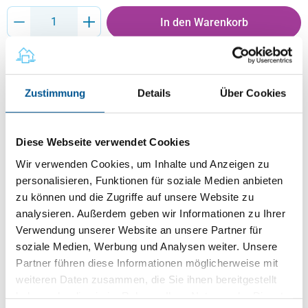
Produkt Anzahl: Gib den gewünschten Wert ein oder benutze die Schaltflächen um
In den Warenkorb
Sofort verfügbar, Lieferzeit: 1-3 Tage
Zustimmung
Details
Über Cookies
Beschreibung
Dokumentation bei Auszug
Diese Webseite verwendet Cookies
Wir verwenden Cookies, um Inhalte und Anzeigen zu
Das Übergabeprotokoll bei Auszug bietet Vermietern eine
verlässliche, klar strukturierte und rechtssichere Grundlage
personalisieren, Funktionen für soziale Medien anbieten
zur Dokumentation des Wohnungszustands am Ende des
zu können und die Zugriffe auf unsere Website zu
Mietverhältnisses. Es umfasst alle relevanten Räume,
analysieren. Außerdem geben wir Informationen zu Ihrer
Ausstattungsmerkmale und Zählerstände und unterstützt
Verwendung unserer Website an unsere Partner für
eine objektive Bewertung von Gebrauchsspuren, Schäden
soziale Medien, Werbung und Analysen weiter. Unsere
oder Renovierungsbedarf. Durch präzise Formulierungen
Partner führen diese Informationen möglicherweise mit
und übersichtliche Checklisten ermöglicht das Formular
weiteren Daten zusammen, die Sie ihnen bereitgestellt
eine transparente, nachvollziehbare Übergabe und hilft,
haben oder die sie im Rahmen Ihrer Nutzung der Dienste
spätere Streitigkeiten zu vermeiden. Ideal für alle, die eine