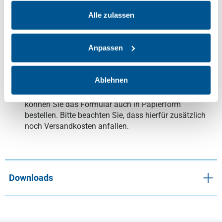
gesammelt haben.
professionelle und eindeutige Abschlussdokumentation
Alle zulassen
wünschen.
Verfügbare Varianten
Anpassen
Kostenloser PDF-Download:
Im Reiter
„Downloads“
finden Sie das PDF-Dokument zum direkten
Ablehnen
Herunterladen. Der Download ist
kostenlos!
Gedruckte Produkte:
Alternativ zur digitalen Datei
können Sie das Formular auch in Papierform
bestellen. Bitte beachten Sie, dass hierfür zusätzlich
noch Versandkosten anfallen.
Downloads