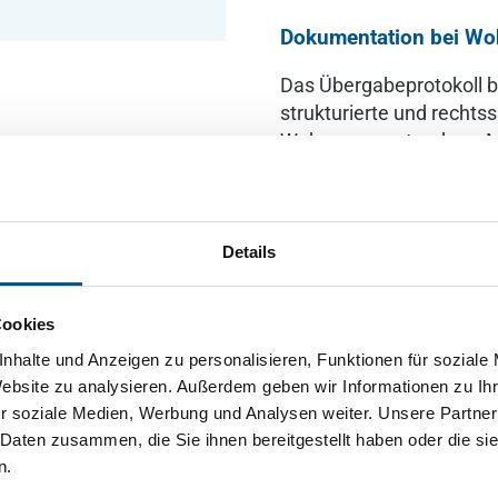
Dokumentation bei W
Das Übergabeprotokoll be
strukturierte und recht
Wohnungszustands zu Mi
Ausstattungsmerkmale u
praktische Anforderunge
und übersichtliche Check
Bestandsaufnahme und be
Details
für alle, die eine sauber
Wohnungsübergabe siche
Cookies
nhalte und Anzeigen zu personalisieren, Funktionen für soziale
Verfügbare Varianten
Website zu analysieren. Außerdem geben wir Informationen zu I
r soziale Medien, Werbung und Analysen weiter. Unsere Partner
Kostenloser PDF-D
 Daten zusammen, die Sie ihnen bereitgestellt haben oder die s
PDF-Dokument zum d
n.
kostenlos!