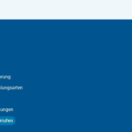
hrung
lungsarten
llungen
rrufen