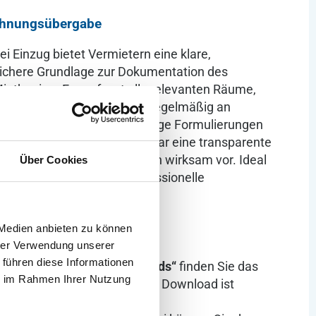
ohnungsübergabe
i Einzug bietet Vermietern eine klare,
ssichere Grundlage zur Dokumentation des
etbeginn. Es umfasst alle relevanten Räume,
nd Zählerstände und wird regelmäßig an
n angepasst. Durch eindeutige Formulierungen
listen erleichtert das Formular eine transparente
ugt späteren Streitigkeiten wirksam vor. Ideal
Über Cookies
e, nachvollziehbare und professionelle
rstellen möchten.
 Medien anbieten zu können
hrer Verwendung unserer
 führen diese Informationen
ownload:
Im Reiter
„Downloads“
finden Sie das
ie im Rahmen Ihrer Nutzung
irekten Herunterladen. Der Download ist