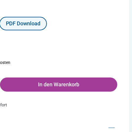
PDF Download
kosten
ten Wert ein oder benutze die Schaltflächen um die Anzahl zu erhöhen o
In den Warenkorb
ofort