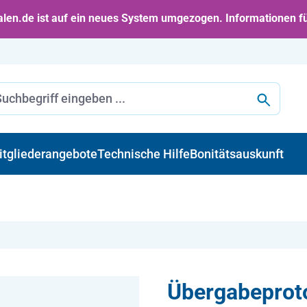
en.de ist auf ein neues System umgezogen. Informationen f
itgliederangebote
Technische Hilfe
Bonitätsauskunft
Übergabeproto