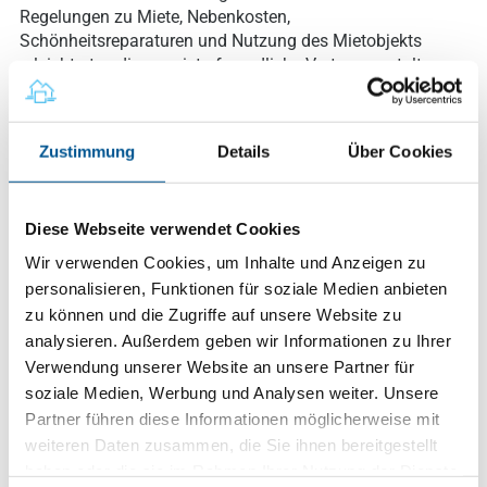
Regelungen zu Miete, Nebenkosten,
Schönheitsreparaturen und Nutzung des Mietobjekts
erleichtert er die vermieterfreundliche Vertragsgestaltung
und minimiert Streitpotenzial. Ideal für private und
professionelle Vermieter, die Wert auf Sicherheit und
Transparenz legen. Geeignet für Mietwohnungen in
Zustimmung
Details
Über Cookies
Mehrfamilienhäusern, Einfamilienhäuser und
Eigentumswohnungen.
Diese Webseite verwendet Cookies
Verfügbare Varianten
Wir verwenden Cookies, um Inhalte und Anzeigen zu
personalisieren, Funktionen für soziale Medien anbieten
Digitale Variante (Fertig generierter Mietvertrag
zu können und die Zugriffe auf unsere Website zu
als PDF-Datei)
analysieren. Außerdem geben wir Informationen zu Ihrer
Verwendung unserer Website an unsere Partner für
Wählen Sie die Variante „PDF-Download“, um die digitalen
soziale Medien, Werbung und Analysen weiter. Unsere
Mietverträge jetzt noch einfacher, transparenter und
Partner führen diese Informationen möglicherweise mit
anwenderfreundlicher zu erhalten.
weiteren Daten zusammen, die Sie ihnen bereitgestellt
haben oder die sie im Rahmen Ihrer Nutzung der Dienste