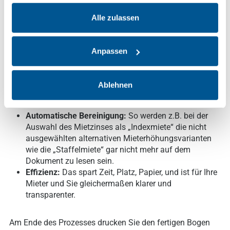
Individuelle Anpassung:
Beim digitalen Ausfüllen
gesammelt haben.
tauchen nur die Punkte im Mietvertrag auf, die
Alle zulassen
tatsächlich auf Ihre individuellen Bedürfnisse
zutreffen. Felder, die nicht rechtlich notwendig sind
und in Ihrem Fall nicht benötigt werden, erscheinen im
Anpassen
Vertragstext nicht mehr.
Schrittweise Führung:
Basierend auf entsprechenden
Fragestellungen werden Sie schrittweise durch die
Ablehnen
Erstellung Ihres Vertrags geführt und Fragen zu den
auszufüllenden Feldern beantwortet.
Automatische Bereinigung:
So werden z.B. bei der
Auswahl des Mietzinses als „Indexmiete“ die nicht
ausgewählten alternativen Mieterhöhungsvarianten
wie die „Staffelmiete“ gar nicht mehr auf dem
Dokument zu lesen sein.
Effizienz:
Das spart Zeit, Platz, Papier, und ist für Ihre
Mieter und Sie gleichermaßen klarer und
transparenter.
Am Ende des Prozesses drucken Sie den fertigen Bogen